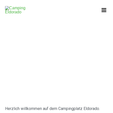
Zum
Mai
Inhalt
Men
springen
Herzlich willkommen auf dem Campingplatz Eldorado.